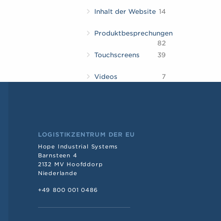
Inhalt der Website
14
Produktbesprechungen
82
Touchscreens
39
Videos
7
LOGISTIKZENTRUM DER EU
Hope Industrial Systems
Barnsteen 4
2132 MV Hoofddorp
Niederlande
+49 800 001 0486