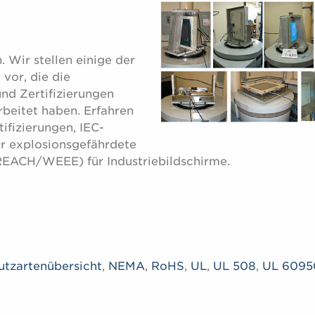
 Wir stellen einige der
vor, die die
nd Zertifizierungen
rbeitet haben. Erfahren
ifizierungen, IEC-
ür explosionsgefährdete
REACH/WEEE) für Industriebildschirme.
utzartenübersicht
,
NEMA
,
RoHS
,
UL
,
UL 508
,
UL 6095