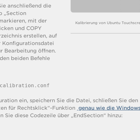
Sie anschließend die
b „Section
markieren, mit der
Kalibrierung von Ubuntu Touchscr
klicken und COPY
eichnis erstellen, auf
r Konfigurationsdatei
ur Bearbeitung öffnen.
nden beiden Befehle
calibration.conf

ration ein, speichern Sie die Datei, schließen Sie den
lten für Rechtsklick“-Funktion
genau wie die Windows
 Sie diese Codezeile über „EndSection“ hinzu: