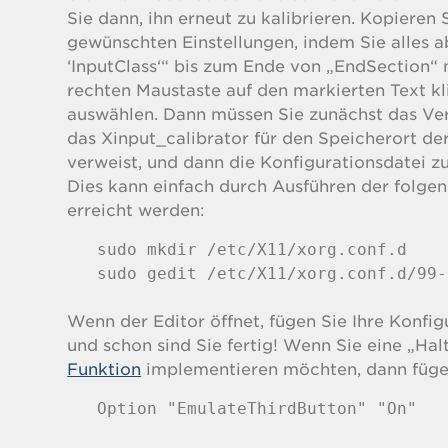
Sie dann, ihn erneut zu kalibrieren. Kopieren 
gewünschten Einstellungen, indem Sie alles a
‘InputClass‘“ bis zum Ende von „EndSection“ 
rechten Maustaste auf den markierten Text 
auswählen. Dann müssen Sie zunächst das Verz
das Xinput_calibrator für den Speicherort de
verweist, und dann die Konfigurationsdatei z
Dies kann einfach durch Ausführen der folge
erreicht werden:
sudo mkdir /etc/X11/xorg.conf.d

sudo gedit /etc/X11/xorg.conf.d/99-
Wenn der Editor öffnet, fügen Sie Ihre Konfigu
und schon sind Sie fertig! Wenn Sie eine „Ha
Funktion
implementieren möchten, dann fügen
Option "EmulateThirdButton" "On"
