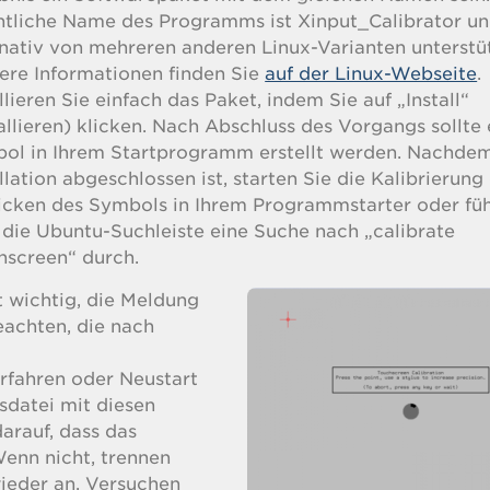
ntliche Name des Programms ist Xinput_Calibrator un
rnativ von mehreren anderen Linux-Varianten unterstüt
ere Informationen finden Sie
auf der Linux-Webseite
.
llieren Sie einfach das Paket, indem Sie auf „Install“
tallieren) klicken. Nach Abschluss des Vorgangs sollte 
ol in Ihrem Startprogramm erstellt werden. Nachdem
llation abgeschlossen ist, starten Sie die Kalibrierung
icken des Symbols in Ihrem Programmstarter oder füh
 die Ubuntu-Suchleiste eine Suche nach „calibrate
hscreen“ durch.
st wichtig, die Meldung
eachten, die nach
rfahren oder Neustart
sdatei mit diesen
darauf, dass das
Wenn nicht, trennen
wieder an. Versuchen