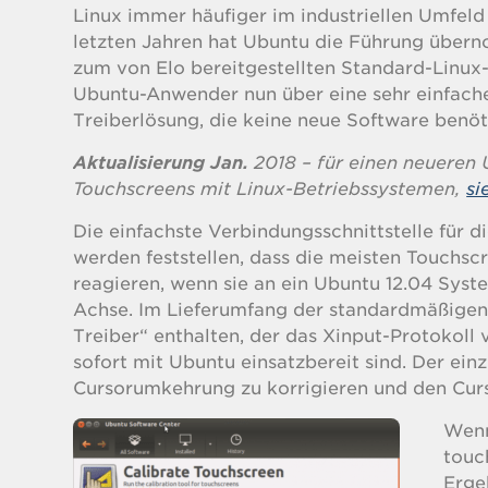
Linux immer häufiger im industriellen Umfeld
letzten Jahren hat Ubuntu die Führung über
zum von Elo bereitgestellten Standard-Linux
Ubuntu-Anwender nun über eine sehr einfach
Treiberlösung, die keine neue Software benöt
Aktualisierung Jan.
2018 – für einen neueren 
Touchscreens mit Linux-Betriebssystemen,
si
Die einfachste Verbindungsschnittstelle für d
werden feststellen, dass die meisten Touchsc
reagieren, wenn sie an ein Ubuntu 12.04 Sys
Achse. Im Lieferumfang der standardmäßigen 
Treiber“ enthalten, der das Xinput-Protokoll
sofort mit Ubuntu einsatzbereit sind. Der einz
Cursorumkehrung zu korrigieren und den Curs
Wenn
touc
Erge