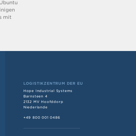
r Ubuntu
inigen
s mit
LOGISTIKZENTRUM DER EU
Hope Industrial Systems
Barnsteen 4
2132 MV Hoofddorp
Niederlande
+49 800 001 0486