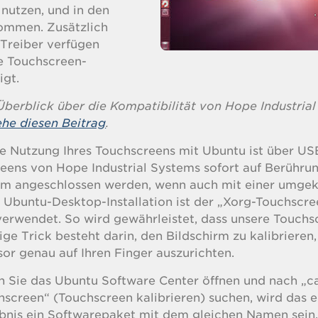
 nutzen, und in den
nommen. Zusätzlich
-Treiber verfügen
e Touchscreen-
igt.
Überblick über die Kompatibilität von Hope Industrial
ehe diesen Beitrag
.
ie Nutzung Ihres Touchscreens mit Ubuntu ist über USB
reens von Hope Industrial Systems sofort auf Berühru
tem angeschlossen werden, wenn auch mit einer umgek
Ubuntu-Desktop-Installation ist der „Xorg-Touchscre
 verwendet. So wird gewährleistet, dass unsere Touchs
ige Trick besteht darin, den Bildschirm zu kalibrieren
or genau auf Ihren Finger auszurichten.
 Sie das Ubuntu Software Center öffnen und nach „ca
hscreen“ (Touchscreen kalibrieren) suchen, wird das e
bnis ein Softwarepaket mit dem gleichen Namen sein.