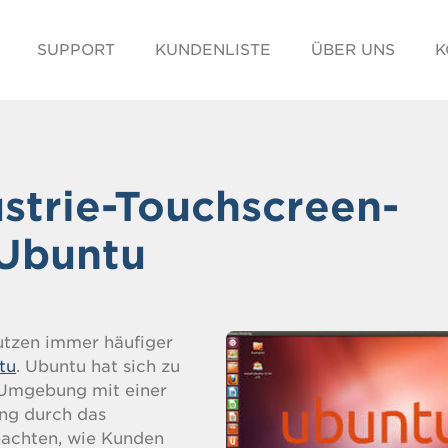
SUPPORT
KUNDENLISTE
ÜBER UNS
K
ustrie-Touchscreen-
 Ubuntu
utzen immer häufiger
tu
. Ubuntu hat sich zu
n Umgebung mit einer
ng durch das
bachten, wie Kunden