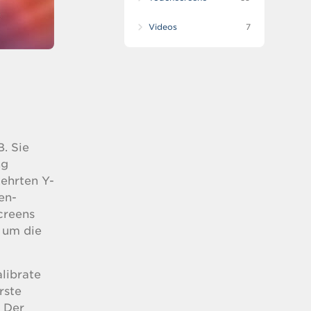
Videos
7
. Sie
ng
ehrten Y-
en-
creens
, um die
librate
rste
 Der