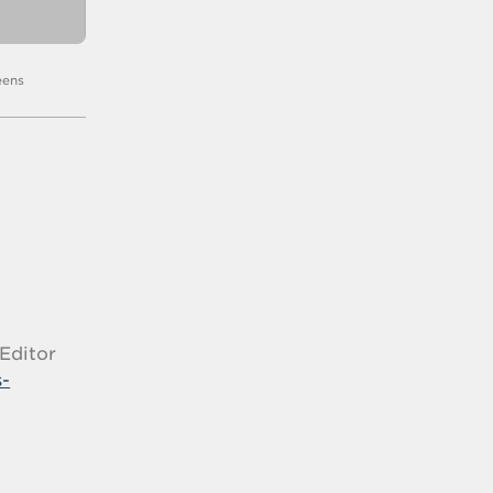
eens
 Editor
-