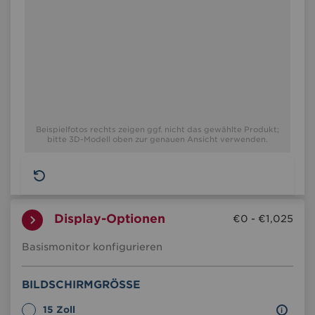
Beispielfotos rechts zeigen ggf. nicht das gewählte Produkt;
bitte 3D-Modell oben zur genauen Ansicht verwenden.
Rackmonitore
Display-Optionen
€0 - €1,025
Display-
Basismonitor konfigurieren
Optionen
Bildschirmgröße
BILDSCHIRMGRÖSSE
Bildschirmgröße
15 Zoll