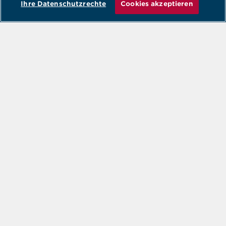
Ihre Datenschutzrechte
Cookies akzeptieren
AddOns
Kabel Und Extender
€0
ÜBERPRÜFEN
Produkte