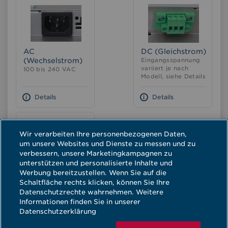
Leistungsaufnahme
AC
DC (Gleichstrom)
(Wechselstrom)
Eingangsspannung
variiert je nach
100 bis 240 VAC
Modell, siehe Details
Details
Details
Wir verarbeiten Ihre personenbezogenen Daten,
um unsere Websites und Dienste zu messen und zu
verbessern, unsere Marketingkampagnen zu
unterstützen und personalisierte Inhalte und
AC/DC
Werbung bereitzustellen. Wenn Sie auf die
Displays mit AC-
Schaltfläche rechts klicken, können Sie Ihre
und DC-Eingängen
Datenschutzrechte wahrnehmen. Weitere
Informationen finden Sie in unserer
Details
Datenschutzerklärung